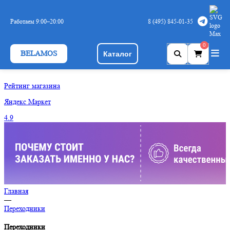
Пожалуйста, ознакомьтесь с
Политикой обработки персональных
данных
и
Cookies
Работаем 9:00–20:00
8 (495) 845-01-35
Принять
0
BELAMOS
Каталог
Рейтинг магазина
Яндекс
Маркет
4.9
Главная
—
Переходники
Переходники