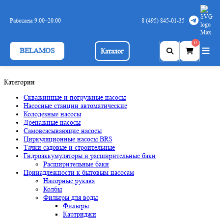
Пожалуйста, ознакомьтесь с
Политикой обработки персональных
данных
и
Cookies
Работаем 9:00–20:00
8 (495) 845-01-35
Принять
0
BELAMOS
Каталог
Категории
Скважинные и погружные насосы
Насосные станции автоматические
Колодезные насосы
Дренажные насосы
Самовсасывающие насосы
Циркуляционные насосы BRS
Тачки садовые и строительные
Гидроаккумуляторы и расширительные баки
Расширительные баки
Принадлежности к бытовым насосам
Напорные рукава
Колбы
Фильтры для воды
Фильтры
Картриджи