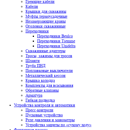
Греющие кабели
Кабели
Крышки для скважины
Муфты термоусадочные
Незамерзающие краны
Оголовки скважинные
Переходники
Переходники Beulco
Переходники Tiemme
Переходники Unidelta
Скважинные адаптеры
Тросы, зажимы для тросов
Шланги
Труба ПНД
Поплавковые выключатели
Металлический кессон
Крышка колодца
Комплекты для всасывания
Обратные клапаны
Арматура
Гибкая подводка
Устройства контроля и автоматики
Пресс-контроли
Пусковые устройства
Реле давления и манометры
Устройства защиты по «сухому ходу»
Фонтанные насосы