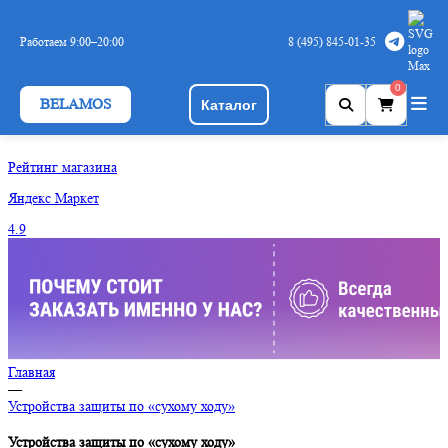
Пожалуйста, ознакомьтесь с
Политикой обработки персональных
данных
и
Cookies
Работаем 9:00–20:00
8 (495) 845-01-35
Принять
0
BELAMOS
Каталог
Рейтинг магазина
Яндекс
Маркет
4.9
Главная
—
Устройства защиты по «сухому ходу»
Устройства защиты по «сухому ходу»